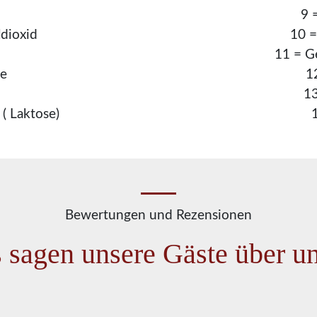
9 
ldioxid
10 =
11 = G
re
1
13
( Laktose)
Bewertungen und Rezensionen
 sagen unsere Gäste über 