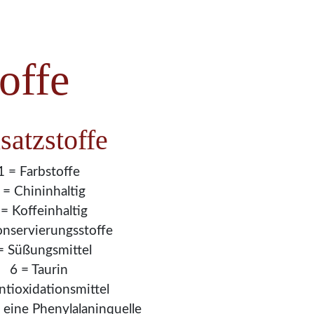
offe
satzstoffe
1 = Farbstoffe
 = Chininhaltig
 = Koffeinhaltig
onservierungsstoffe
= Süßungsmittel
6 = Taurin
ntioxidationsmittel
t eine Phenylalaninquelle