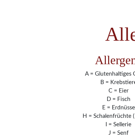
All
Allerge
A = Glutenhaltiges 
B = Krebstier
C = Eier
D = Fisch
E = Erdnüsse
H = Schalenfrüchte (
I = Sellerie
J = Senf