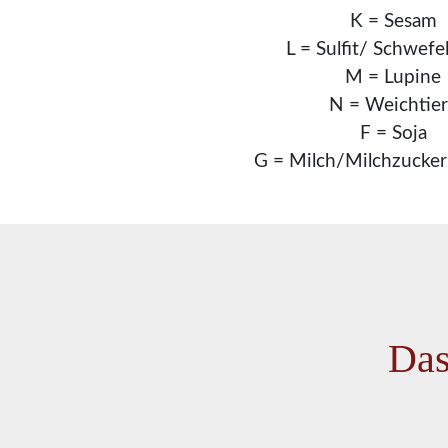
K = Sesam
L = Sulfit/ Schwefe
M = Lupine
N = Weichtie
F = Soja
G = Milch/Milchzucker 
Das