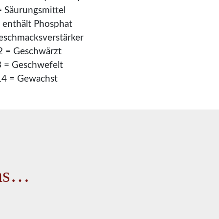
= Säurungsmittel
 enthält Phosphat
eschmacksverstärker
2 = Geschwärzt
 = Geschwefelt
14 = Gewachst
uns…