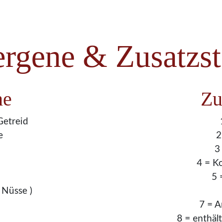
ergene & Zusatzst
ne
Zu
Getreid
e
2
3
4 = K
5 
 Nüsse )
7 = A
8 = enthäl